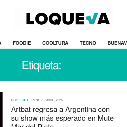
A
FOODIE
COOLTURA
TECNO
BUENAV
Etiqueta:
ARTBAT
COOLTURA
-
25 NOVIEMBRE, 2025
Artbat regresa a Argentina con
su show más esperado en Mute
Mar del Plata