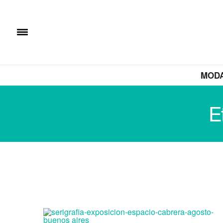
MOD
E