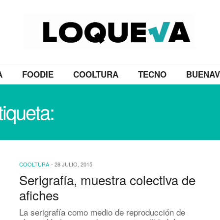
A
FOODIE
COOLTURA
TECNO
BUENAV
tiqueta:
ESPACIO CABRE
COOLTURA
-
28 JULIO, 2015
Serigrafía, muestra colectiva de
afiches
La serigrafía como medio de reproducción de