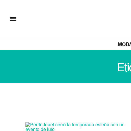
MOD
Et