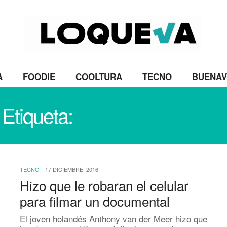
A
FOODIE
COOLTURA
TECNO
BUENAV
Etiqueta:
FIND MY PHONE
TECNO
-
17 DICIEMBRE, 2016
Hizo que le robaran el celular
para filmar un documental
El joven holandés Anthony van der Meer hizo que