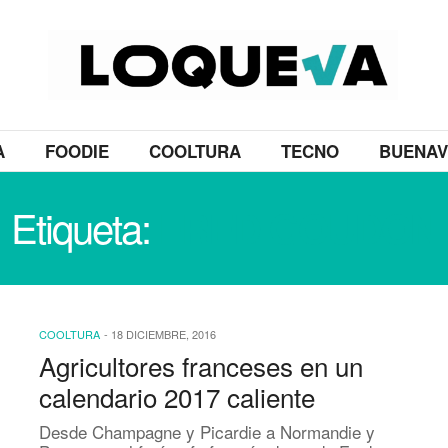
A
FOODIE
COOLTURA
TECNO
BUENAV
Etiqueta:
FRED GOUDON
COOLTURA
-
18 DICIEMBRE, 2016
Agricultores franceses en un
calendario 2017 caliente
Desde Champagne y Picardie a Normandie y