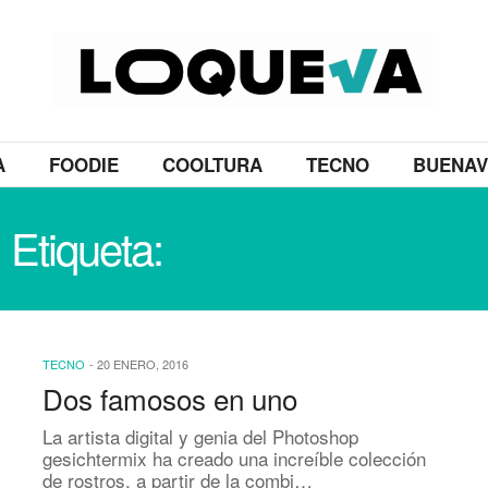
A
FOODIE
COOLTURA
TECNO
BUENAV
Etiqueta:
GESICHTERMIX
TECNO
-
20 ENERO, 2016
Dos famosos en uno
La artista digital y genia del Photoshop
gesichtermix ha creado una increíble colección
de rostros, a partir de la combi…