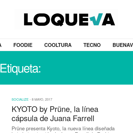
A
FOODIE
COOLTURA
TECNO
BUENAV
Etiqueta:
JUANA FARREL
SOCIALIZE
-
8 MAYO, 2017
KYOTO by Prüne, la línea
cápsula de Juana Farrell
Prüne presenta Kyoto, la nueva línea diseñada