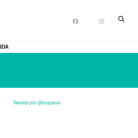
IDA
L
Tweets por @loqueva