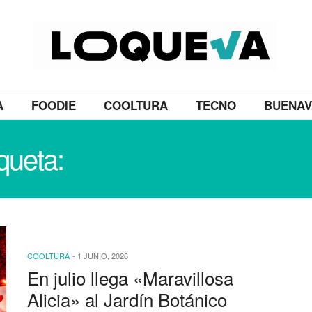
A
FOODIE
COOLTURA
TECNO
BUENAV
iqueta:
MARAVILLOSA ALI
COOLTURA
-
1 JUNIO, 2026
En julio llega «Maravillosa
Alicia» al Jardín Botánico