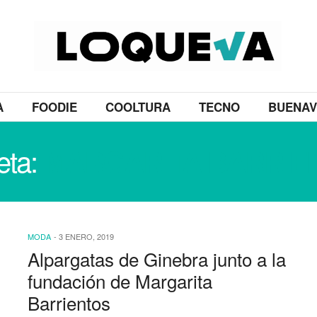
A
FOODIE
COOLTURA
TECNO
BUENAV
eta:
MARGARITA BARRIE
MODA
-
3 ENERO, 2019
Alpargatas de Ginebra junto a la
fundación de Margarita
Barrientos