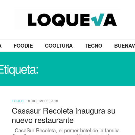
A
FOODIE
COOLTURA
TECNO
BUENAV
Etiqueta:
MARISA KOIFMA
FOODIE
-
8 DICIEMBRE, 2018
Casasur Recoleta inaugura su
nuevo restaurante
CasaSur Recoleta, el primer hotel de la familia