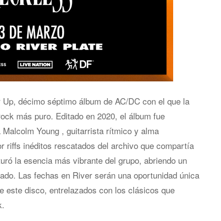
er Up, décimo séptimo álbum de AC/DC con el que la
rock más puro. Editado en 2020, el álbum fue
Malcolm Young , guitarrista rítmico y alma
 riffs inéditos rescatados del archivo que compartía
ró la esencia más vibrante del grupo, abriendo un
egado. Las fechas en River serán una oportunidad única
e este disco, entrelazados con los clásicos que
k.