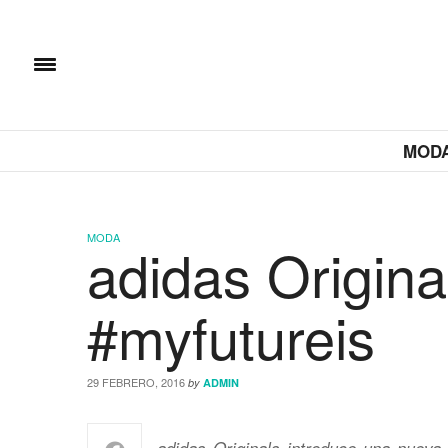
MOD
MODA
adidas Origina
#myfutureis
29 FEBRERO, 2016
by
ADMIN