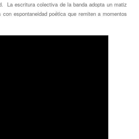
 La escritura colectiva de la banda adopta un matiz
s con espontaneidad poética que remiten a momentos