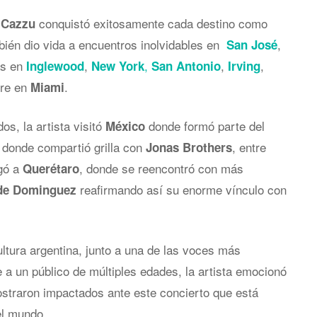
,
conquistó exitosamente cada destino como
Cazzu
bién dio vida a encuentros inolvidables en
,
San José
as en
,
,
,
,
Inglewood
New York
San Antonio
Irving
rre en
.
Miami
s, la artista visitó
donde formó parte del
México
, donde compartió grilla con
, entre
Jonas Brothers
egó a
, donde se reencontró con más
Querétaro
reafirmando así su enorme vínculo con
 de Dominguez
ltura argentina, junto a una de las voces más
e a un público de múltiples edades, la artista emocionó
straron impactados ante este concierto que está
el mundo.