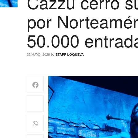
Cazzu cerró su
por Norteamér
50.000 entrad
22 MAYO, 2026
by
STAFF LOQUEVA