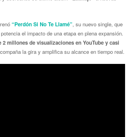
trenó
, su nuevo single, que
“Perdón Si No Te Llamé”
 y potencia el impacto de una etapa en plena expansión.
 2 millones de visualizaciones en YouTube y casi
acompaña la gira y amplifica su alcance en tiempo real.