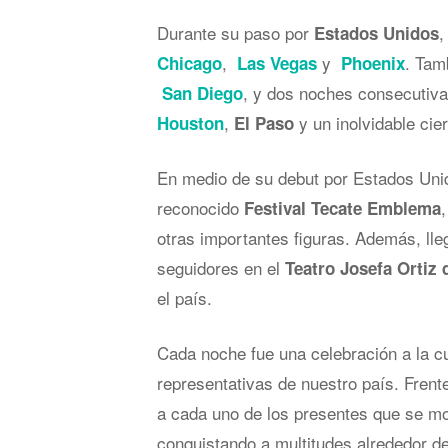
Durante su paso por
Estados Unidos
,
y
. Tam
Chicago
Las Vegas
Phoenix
, y dos noches consecutiv
San Diego
,
y un inolvidable cie
Houston
El Paso
En medio de su debut por Estados Unido
reconocido
Festival Tecate Emblema
otras importantes figuras. Además, ll
seguidores en el
Teatro Josefa Ortiz
el país.
Cada noche fue una celebración a la cu
representativas de nuestro país. Frent
a cada uno de los presentes que se mo
conquistando a multitudes alrededor d