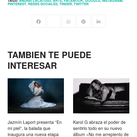
,
,
,
,
,
TAGS:
ANDREI LACATUSU
ARTE
FACEBOOK
GOOGLE
INSTAGRAM
,
,
,
PINTEREST
REDES SOCIALES
TINDER
TWITTER
TAMBIEN TE PUEDE
INTERESAR
Jazmín Laport presenta “En
Karol G abraza el poder de
mi piel”, la balada que
sentirlo todo en su nuevo
inaugura una nueva etapa
álbum «No me arrepiento de