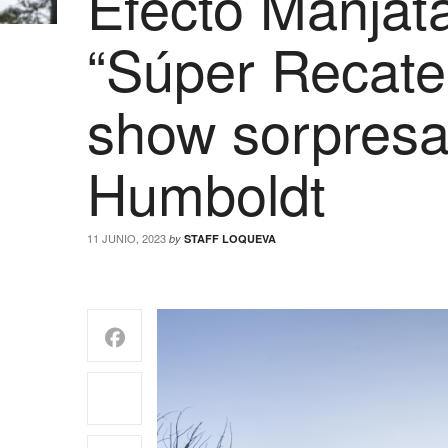
Efecto Manjat
“Súper Recate
show sorpresa
Humboldt
11 JUNIO, 2023
by
STAFF LOQUEVA