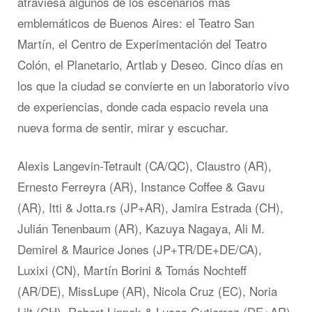
atraviesa algunos de los escenarios más
emblemáticos de Buenos Aires: el Teatro San
Martín, el Centro de Experimentación del Teatro
Colón, el Planetario, Artlab y Deseo. Cinco días en
los que la ciudad se convierte en un laboratorio vivo
de experiencias, donde cada espacio revela una
nueva forma de sentir, mirar y escuchar.
Alexis Langevin-Tetrault (CA/QC), Claustro (AR),
Ernesto Ferreyra (AR), Instance Coffee & Gavu
(AR), Itti & Jotta.rs (JP+AR), Jamira Estrada (CH),
Julián Tenenbaum (AR), Kazuya Nagaya, Ali M.
Demirel & Maurice Jones (JP+TR/DE+DE/CA),
Luxixi (CN), Martín Borini & Tomás Nochteff
(AR/DE), MissLupe (AR), Nicola Cruz (EC), Noria
Lilt (CH), Robert Lippok & Lucas Gutierrez (DE+AR),