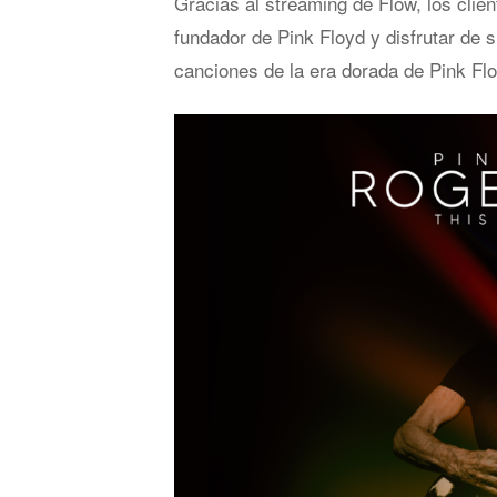
Gracias al streaming de Flow, los clie
fundador de Pink Floyd y disfrutar de s
canciones de la era dorada de Pink Fl