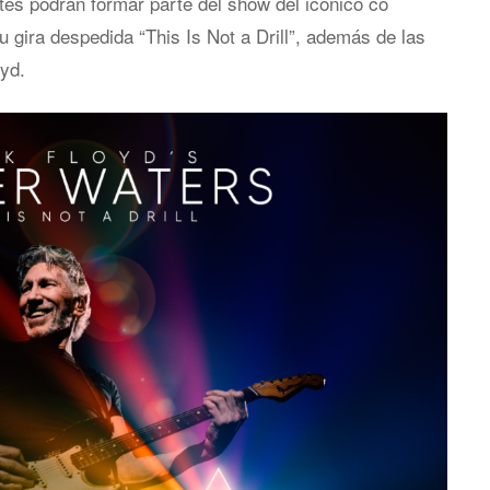
ntes podrán formar parte del show del icónico co
u gira despedida “This Is Not a Drill”, además de las
oyd.