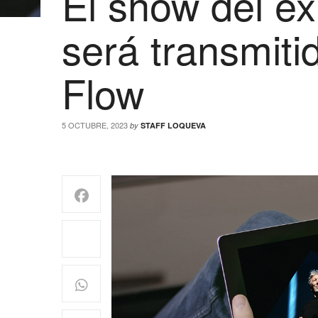
El show del ex
será transmiti
Flow
5 OCTUBRE, 2023
by
STAFF LOQUEVA