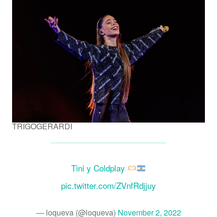
TRIGOGERARDI
Tini y Coldplay
pic.twitter.com/ZVnfRdjjuy
— loqueva (@loqueva)
November 2, 2022