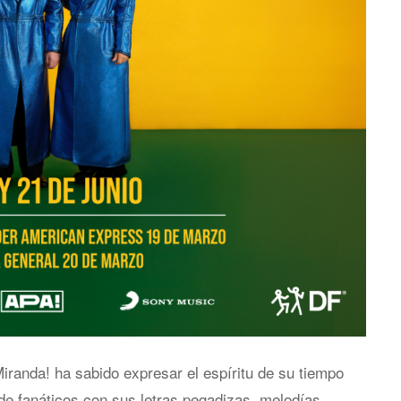
randa! ha sabido expresar el espíritu de su tiempo
de fanáticos con sus letras pegadizas, melodías