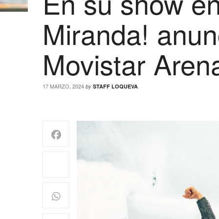
En su show en
Miranda! anun
Movistar Arena
17 MARZO, 2024
by
STAFF LOQUEVA