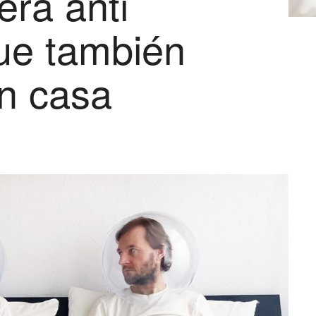
era anti
ue también
n casa