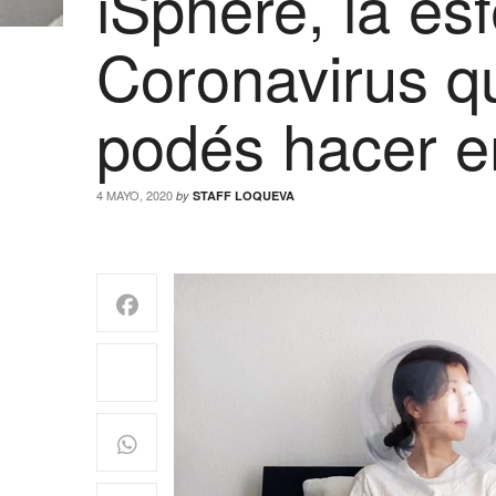
iSphere, la esf
Coronavirus q
podés hacer e
4 MAYO, 2020
by
STAFF LOQUEVA