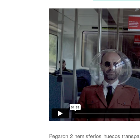
Pegaron 2 hemisferios huecos transpa