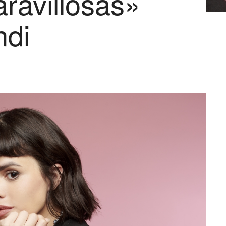
ravillosas»
ndi