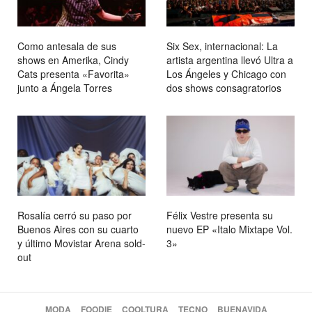
Como antesala de sus
Six Sex, internacional: La
shows en Amerika, Cindy
artista argentina llevó Ultra a
Cats presenta «Favorita»
Los Ángeles y Chicago con
junto a Ángela Torres
dos shows consagratorios
Rosalía cerró su paso por
Félix Vestre presenta su
Buenos Aires con su cuarto
nuevo EP «Italo Mixtape Vol.
y último Movistar Arena sold-
3»
out
MODA
FOODIE
COOLTURA
TECNO
BUENAVIDA