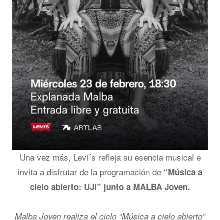
Una vez más, Levi´s refleja su esencia musical e
invita a disfrutar de la programación de
“Música a
cielo abierto: UJI” junto a MALBA Joven.
Malba Joven realiza el ciclo “Música a cielo abierto”