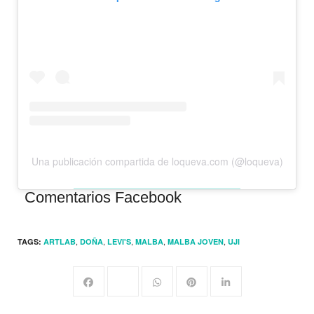
Una publicación compartida de loqueva.com (@loqueva)
Comentarios Facebook
,
,
,
,
,
TAGS:
ARTLAB
DOÑA
LEVI'S
MALBA
MALBA JOVEN
UJI