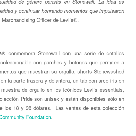
igualdad de género pensás en Stonewall. La idea es
igualdad y continuar honrando momentos que impulsaron
f Marchandising Officer de Levi’s®.
conmemora Stonewall con una serie de detalles
’s®
r coleccionable con parches y botones que permiten a
ementos que muestran su orgullo, shorts Stonewashed
en la parte trasera y delantera, un tab con arco iris en
muestra de orgullo en los icónicos Levi’s essentials,
colección Pride son unisex y están disponibles sólo en
e los 18 y 98 dólares. Las ventas de esta colección
 Community Foundation
.