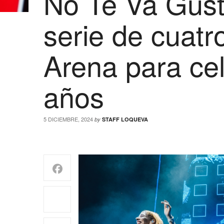
No Te Va Gust
serie de cuatr
Arena para ce
años
5 DICIEMBRE, 2024
by
STAFF LOQUEVA