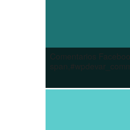
Comentarios Facebo
span,#wpdevar_comme