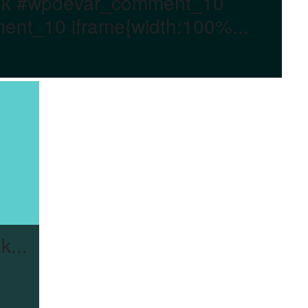
ok #wpdevar_comment_10
nt_10 iframe{width:100%...
...