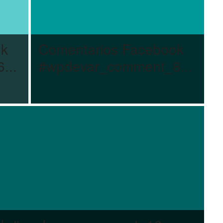
ok
Comentarios Facebook
...
#wpdevar_comment_8...