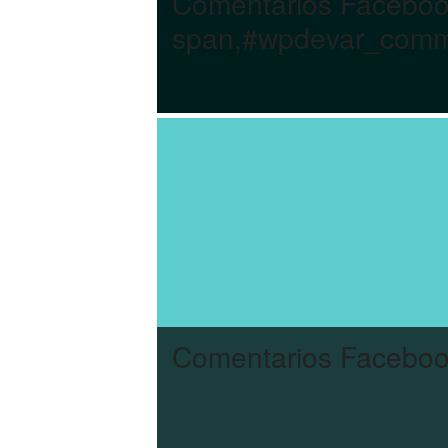
Comentarios Facebo
span,#wpdevar_comme
Comentarios Facebook