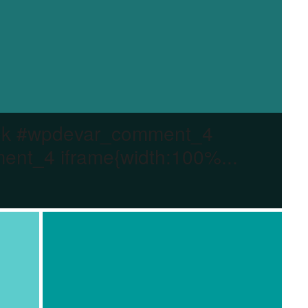
ok #wpdevar_comment_4
nt_4 iframe{width:100%...