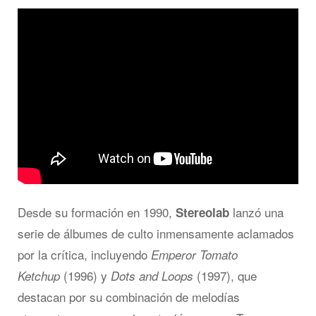
Desde su formación en 1990,
lanzó una
Stereolab
serie de álbumes de culto inmensamente aclamados
por la crítica, incluyendo
Emperor Tomato
(1996) y
(1997), que
Ketchup
Dots and Loops
destacan por su combinación de melodías