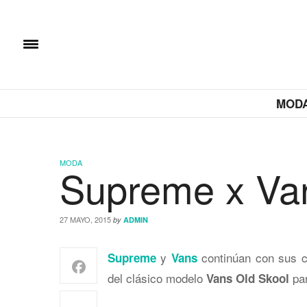
MOD
MODA
Supreme x Va
27 MAYO, 2015
by
ADMIN
y
continúan con sus c
Supreme
Vans
del clásico modelo
par
Vans Old Skool