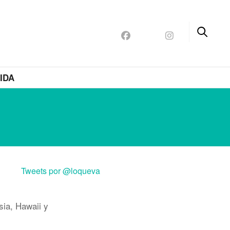
IDA
Tweets por @loqueva
sia, Hawaii y