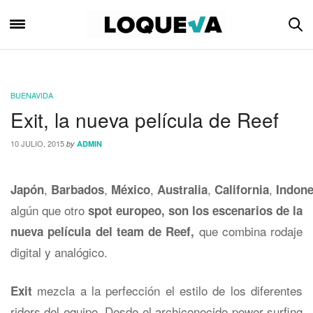
BUENAVIDA
Exit, la nueva película de Reef
10 JULIO, 2015
by
ADMIN
,
,
,
,
,
Japón
Barbados
México
Australia
California
Indone
algún que otro
spot europeo
, son los escenarios de la
que combina rodaje
nueva película del team de Reef,
digital y analógico.
mezcla a la perfección el estilo de los diferentes
Exit
riders del equipo. Desde el archiconocido power surfing