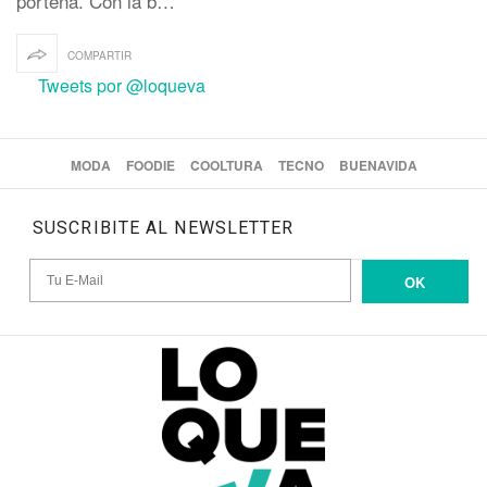
porteña. Con la b…
COMPARTIR
Tweets por @loqueva
MODA
FOODIE
COOLTURA
TECNO
BUENAVIDA
SUSCRIBITE AL NEWSLETTER
OK