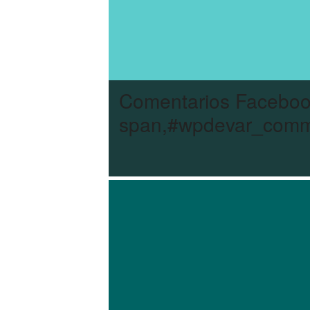
Comentarios Facebo
span,#wpdevar_comme