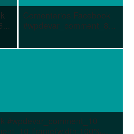
ok
Comentarios Facebook
...
#wpdevar_comment_8...
ok #wpdevar_comment_10
nt_10 iframe{width:100%...