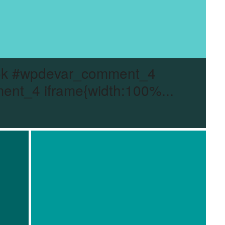
ok #wpdevar_comment_4
nt_4 iframe{width:100%...