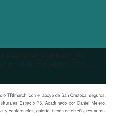
ok #wpdevar_comment_16
nt_16 iframe{width:100%...
acio TRImarchi con el apoyo de San Cristóbal seguros,
lturales Espacio 75. Apadrinado por Daniel Melero,
 y conferencias, galería, tienda de diseño, restaurant