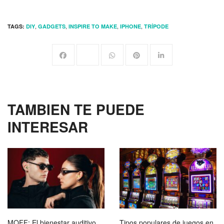
,
,
,
,
TAGS:
DIY
GADGETS
INSPIRE TO MAKE
IPHONE
TRÍPODE
TAMBIEN TE PUEDE
INTERESAR
MOFF: El bienestar auditivo
Tipos populares de juegos en