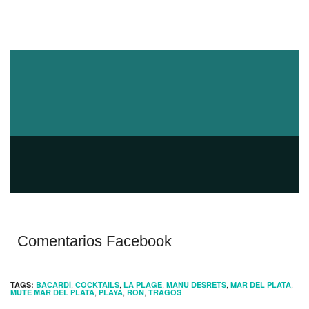
Comentarios Facebook
,
,
,
,
,
TAGS:
BACARDÍ
COCKTAILS
LA PLAGE
MANU DESRETS
MAR DEL PLATA
,
,
,
MUTE MAR DEL PLATA
PLAYA
RON
TRAGOS