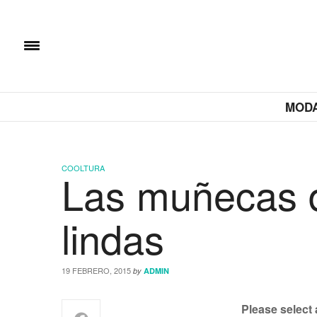
MOD
COOLTURA
Las muñecas d
lindas
19 FEBRERO, 2015
by
ADMIN
Please select 