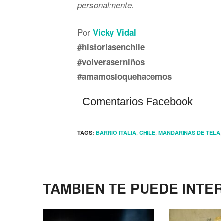
personalmente.
Por
Vicky Vidal
#historiasenchile
#volveraserniños
#amamosloquehacemos
Comentarios Facebook
,
,
TAGS:
BARRIO ITALIA
CHILE
MANDARINAS DE TELA
TAMBIEN TE PUEDE INTE