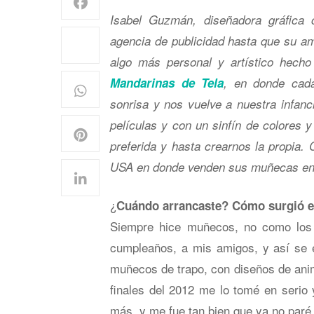
Isabel Guzmán, diseñadora gráfica 
agencia de publicidad hasta que su am
algo más personal y artístico hech
Mandarinas de Tela
, en donde cad
sonrisa y nos vuelve a nuestra infanci
películas y con un sinfín de colores y
preferida y hasta crearnos la propia. 
USA en donde venden sus muñecas en u
¿
Cuándo arrancaste? Cómo surgió e
Siempre hice muñecos, no como los d
cumpleaños, a mis amigos, y así se 
muñecos de trapo, con diseños de anim
finales del 2012 me lo tomé en serio
más, y me fue tan bien que ya no paré