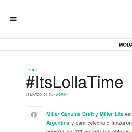
MOD
FOODIE
#ItsLollaTime
13 MARZO, 2015
by
ADMIN
y
est
Miller Genuine Draft
Miller Lite
y para celebrarlo
Argentina
lanzaron
cerveza de 473 cc con los colores y