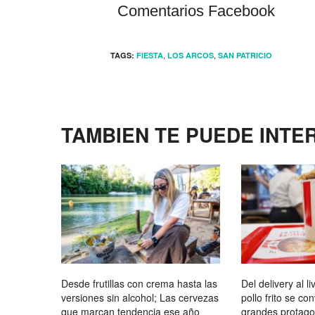
Comentarios Facebook
,
,
TAGS:
FIESTA
LOS ARCOS
SAN PATRICIO
TAMBIEN TE PUEDE INTE
Desde frutillas con crema hasta las
Del delivery al li
versiones sin alcohol; Las cervezas
pollo frito se co
que marcan tendencia ese año
grandes protagon