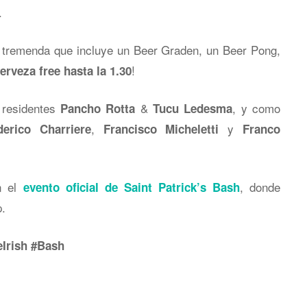
.
tremenda que incluye un Beer Graden, un Beer Pong,
!
erveza free hasta la 1.30
 residentes
&
, y como
Pancho Rotta
Tucu Ledesma
,
y
derico Charriere
Francisco Micheletti
Franco
n el
, donde
evento oficial de Saint Patrick’s Bash
p.
Irish #Bash