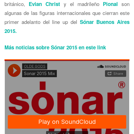
británico,
y el madrileño
son
Evian Christ
Pional
algunas de las figuras internacionales que cierran este
primer adelanto del line up del
Sónar Buenos Aires
2015.
Más noticias sobre Sónar 2015 en este link